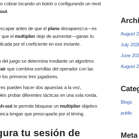
o cobrar tocando un botón o configurando un nivel
‑out
.
Arch
escapar antes de que el
plane
desaparezca—es
August 
e que el
multiplier
deje de aumentar—ganas tu
licada por el coeficiente en ese instante.
July 202
June 20
o del juego se determina mediante un algoritmo
August 
air
que combina semillas del operador con las
 los primeros tres jugadores.
Cate
res pueden hacer dos apuestas a la vez,
les probar diferentes tácticas en una sola ronda.
Blogs
sh‑out
te permite bloquear un
multiplier
objetivo
public
nca tengas que preocuparte por el timing.
gura tu sesión de
Meta