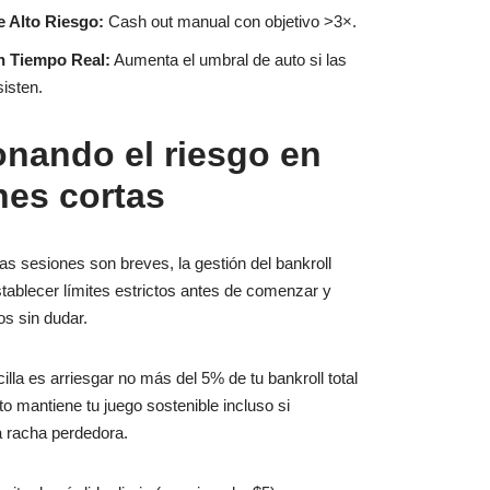
 Alto Riesgo:
Cash out manual con objetivo >3×.
n Tiempo Real:
Aumenta el umbral de auto si las
isten.
onando el riesgo en
nes cortas
as sesiones son breves, la gestión del bankroll
tablecer límites estrictos antes de comenzar y
os sin dudar.
illa es arriesgar no más del 5% de tu bankroll total
 mantiene tu juego sostenible incluso si
a racha perdedora.