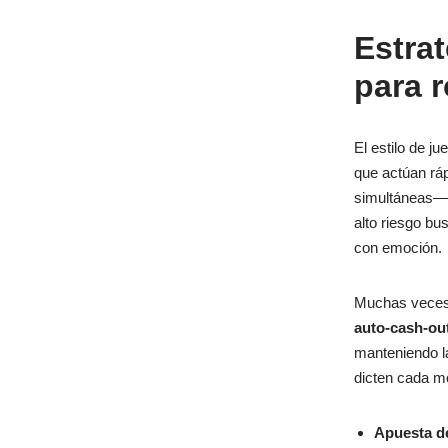
Estra
para 
El estilo de j
que actúan ráp
simultáneas—u
alto riesgo b
con emoción.
Muchas veces 
auto‑cash‑ou
manteniendo la
dicten cada m
Apuesta d