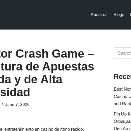
About us
Blogs
tor Crash Game –
tura de Apuestas
Rece
da y de Alta
nsidad
Best No
Casino 
and Rank
June 7, 2026
Pin Up К
Официа
Пин Ап 
l entretenimiento en casino de ritmo rápido,