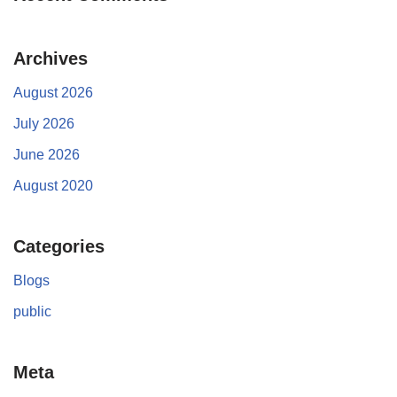
Archives
August 2026
July 2026
June 2026
August 2020
Categories
Blogs
public
Meta