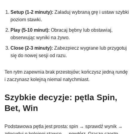
Setup (1‑2 minuty):
Załaduj wybraną grę i ustaw szybki
poziom stawki.
Play (5‑10 minut):
Obracaj bębny lub obstawiaj,
obserwując wyniki na żywo.
Close (2‑3 minuty):
Zabezpiecz wygrane lub przygotuj
się do nowej sesji od razu.
Ten rytm zapewnia brak przestojów; kończysz jedną rundę
i zaczynasz kolejną niemal natychmiast.
Szybkie decyzje: pętla Spin,
Bet, Win
Podstawowa pętla jest prosta: spin → sprawdź wynik →
zdecyduj o kolejnej stawce → powtórz. Gracze często