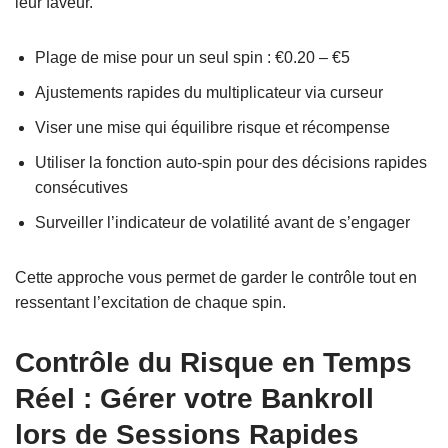
leur faveur.
Plage de mise pour un seul spin : €0.20 – €5
Ajustements rapides du multiplicateur via curseur
Viser une mise qui équilibre risque et récompense
Utiliser la fonction auto‑spin pour des décisions rapides
consécutives
Surveiller l’indicateur de volatilité avant de s’engager
Cette approche vous permet de garder le contrôle tout en
ressentant l’excitation de chaque spin.
Contrôle du Risque en Temps
Réel : Gérer votre Bankroll
lors de Sessions Rapides