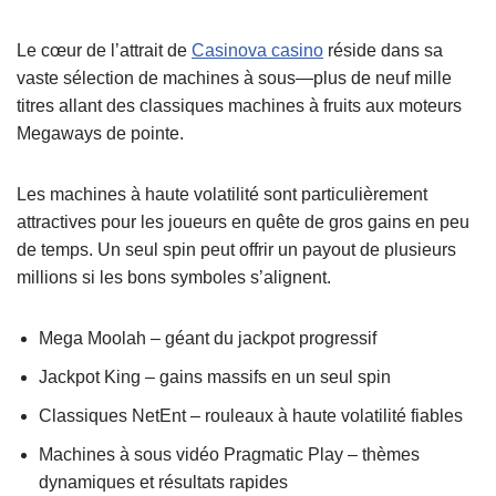
Le cœur de l’attrait de
Casinova casino
réside dans sa
vaste sélection de machines à sous—plus de neuf mille
titres allant des classiques machines à fruits aux moteurs
Megaways de pointe.
Les machines à haute volatilité sont particulièrement
attractives pour les joueurs en quête de gros gains en peu
de temps. Un seul spin peut offrir un payout de plusieurs
millions si les bons symboles s’alignent.
Mega Moolah – géant du jackpot progressif
Jackpot King – gains massifs en un seul spin
Classiques NetEnt – rouleaux à haute volatilité fiables
Machines à sous vidéo Pragmatic Play – thèmes
dynamiques et résultats rapides