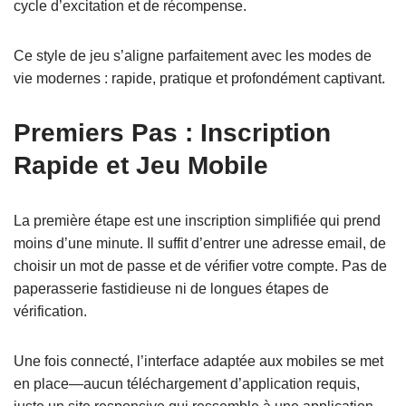
cycle d’excitation et de récompense.
Ce style de jeu s’aligne parfaitement avec les modes de
vie modernes : rapide, pratique et profondément captivant.
Premiers Pas : Inscription
Rapide et Jeu Mobile
La première étape est une inscription simplifiée qui prend
moins d’une minute. Il suffit d’entrer une adresse email, de
choisir un mot de passe et de vérifier votre compte. Pas de
paperasserie fastidieuse ni de longues étapes de
vérification.
Une fois connecté, l’interface adaptée aux mobiles se met
en place—aucun téléchargement d’application requis,