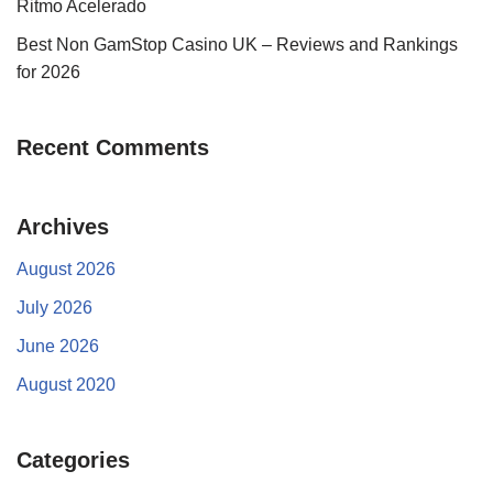
Ritmo Acelerado
Best Non GamStop Casino UK – Reviews and Rankings
for 2026
Recent Comments
Archives
August 2026
July 2026
June 2026
August 2020
Categories