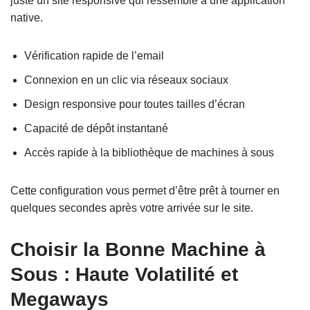
juste un site responsive qui ressemble à une application
native.
Vérification rapide de l’email
Connexion en un clic via réseaux sociaux
Design responsive pour toutes tailles d’écran
Capacité de dépôt instantané
Accès rapide à la bibliothèque de machines à sous
Cette configuration vous permet d’être prêt à tourner en
quelques secondes après votre arrivée sur le site.
Choisir la Bonne Machine à
Sous : Haute Volatilité et
Megaways