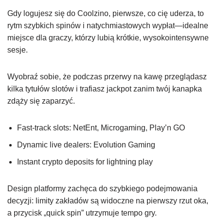
Gdy logujesz się do Coolzino, pierwsze, co cię uderza, to
rytm szybkich spinów i natychmiastowych wypłat—idealne
miejsce dla graczy, którzy lubią krótkie, wysokointensywne
sesje.
Wyobraź sobie, że podczas przerwy na kawę przeglądasz
kilka tytułów slotów i trafiasz jackpot zanim twój kanapka
zdąży się zaparzyć.
Fast‑track slots: NetEnt, Microgaming, Play’n GO
Dynamic live dealers: Evolution Gaming
Instant crypto deposits for lightning play
Design platformy zachęca do szybkiego podejmowania
decyzji: limity zakładów są widoczne na pierwszy rzut oka,
a przycisk „quick spin” utrzymuje tempo gry.