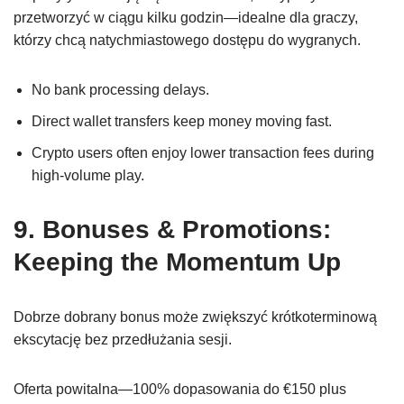
przetworzyć w ciągu kilku godzin—idealne dla graczy,
którzy chcą natychmiastowego dostępu do wygranych.
No bank processing delays.
Direct wallet transfers keep money moving fast.
Crypto users often enjoy lower transaction fees during
high‑volume play.
9. Bonuses & Promotions:
Keeping the Momentum Up
Dobrze dobrany bonus może zwiększyć krótkoterminową
ekscytację bez przedłużania sesji.
Oferta powitalna—100% dopasowania do €150 plus