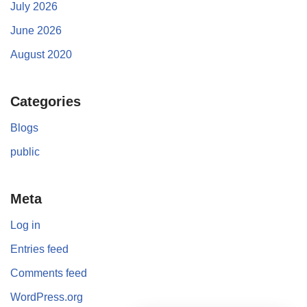
July 2026
June 2026
August 2020
Categories
Blogs
public
Meta
Log in
Entries feed
Comments feed
WordPress.org