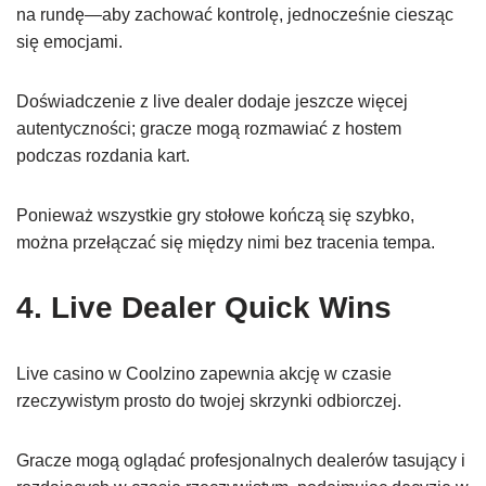
na rundę—aby zachować kontrolę, jednocześnie ciesząc
się emocjami.
Doświadczenie z live dealer dodaje jeszcze więcej
autentyczności; gracze mogą rozmawiać z hostem
podczas rozdania kart.
Ponieważ wszystkie gry stołowe kończą się szybko,
można przełączać się między nimi bez tracenia tempa.
4. Live Dealer Quick Wins
Live casino w Coolzino zapewnia akcję w czasie
rzeczywistym prosto do twojej skrzynki odbiorczej.
Gracze mogą oglądać profesjonalnych dealerów tasujący i