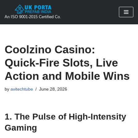
Skip
An ISO 9001-2015 Certified Co.
to
content
Coolzino Casino:
Quick‑Fire Slots, Live
Action and Mobile Wins
by
avitechtube
June 28, 2026
1. The Pulse of High‑Intensity
Gaming