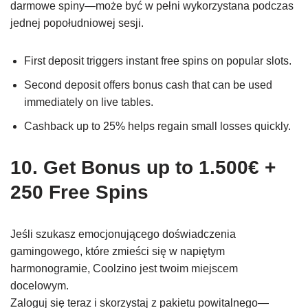
darmowe spiny—może być w pełni wykorzystana podczas
jednej popołudniowej sesji.
First deposit triggers instant free spins on popular slots.
Second deposit offers bonus cash that can be used
immediately on live tables.
Cashback up to 25% helps regain small losses quickly.
10. Get Bonus up to 1.500€ +
250 Free Spins
Jeśli szukasz emocjonującego doświadczenia
gamingowego, które zmieści się w napiętym
harmonogramie, Coolzino jest twoim miejscem
docelowym.
Zaloguj się teraz i skorzystaj z pakietu powitalnego—