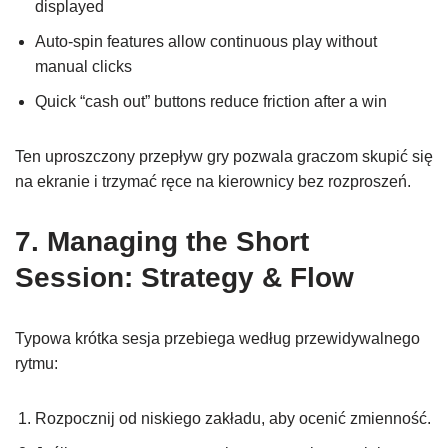
displayed
Auto‑spin features allow continuous play without
manual clicks
Quick “cash out” buttons reduce friction after a win
Ten uproszczony przepływ gry pozwala graczom skupić się
na ekranie i trzymać ręce na kierownicy bez rozproszeń.
7. Managing the Short
Session: Strategy & Flow
Typowa krótka sesja przebiega według przewidywalnego
rytmu:
Rozpocznij od niskiego zakładu, aby ocenić zmienność.