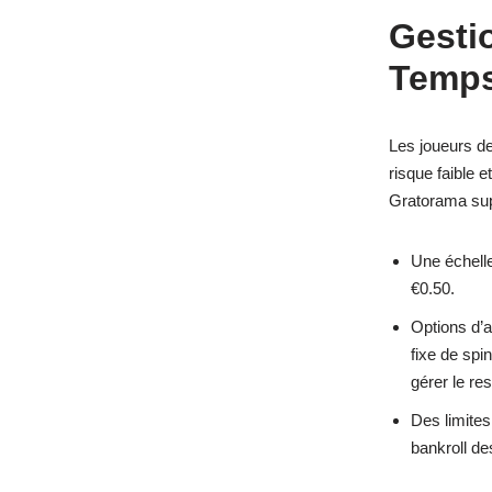
Gesti
Temps
Les joueurs d
risque faible 
Gratorama sup
Une échell
€0.50.
Options d’a
fixe de spi
gérer le res
Des limites
bankroll de