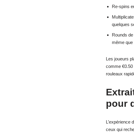
Re‑spins en
Multiplicat
quelques s
Rounds de b
même que v
Les joueurs p
comme €0.50 o
rouleaux rapid
Extrai
pour 
L’expérience 
ceux qui reche