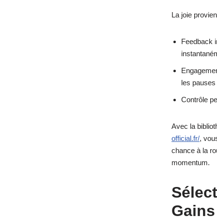
La joie provien
Feedback i
instantané
Engagement
les pauses 
Contrôle p
Avec la biblio
official.fr/
, vou
chance à la ro
momentum.
Sélec
Gains