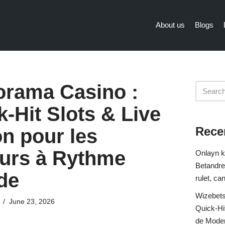
About us
Blogs
orama Casino :
k‑Hit Slots & Live
Rece
on pour les
urs à Rythme
Onlayn k
Betandrea
de
rulet, can
Wizebets
June 23, 2026
Quick‑Hi
de Moder