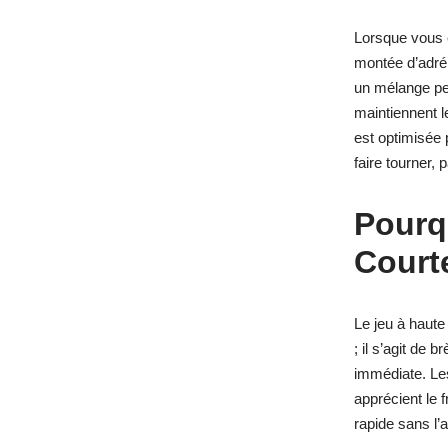
Lorsque vous 
montée d’adré
un mélange per
maintiennent l
est optimisée
faire tourner,
Pourq
Court
Le jeu à haut
; il s’agit de 
immédiate. Les
apprécient le 
rapide sans l’