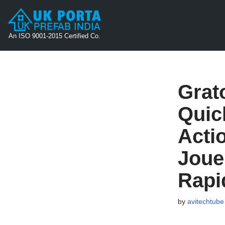
Skip
An ISO 9001-2015 Certified Co.
to
content
Grat
Quic
Acti
Joue
Rapi
by
avitechtube