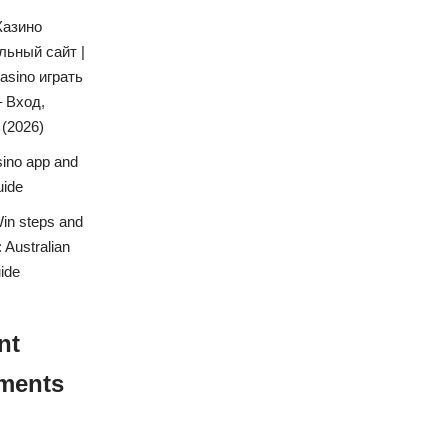
Казино
ьный сайт |
asino играть
– Вход,
(2026)
ino app and
uide
in steps and
 Australian
uide
nt
ments