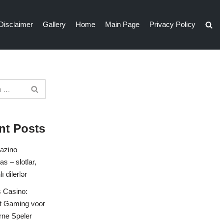
Disclaimer
Gallery
Home
Main Page
Privacy Policy
nt Posts
azino
s – slotlar,
lı dilerlər
 Casino:
t Gaming voor
ne Speler