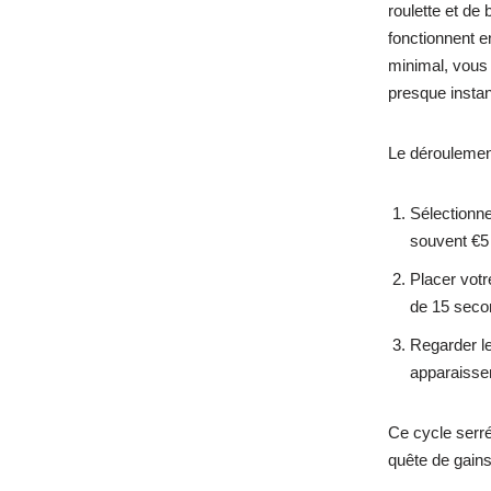
roulette et de
fonctionnent e
minimal, vous 
presque insta
Le déroulement
Sélectionn
souvent €5
Placer votr
de 15 seco
Regarder le
apparaissen
Ce cycle serré 
quête de gains