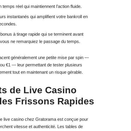
 temps réel qui maintiennent l’action fluide.
eurs instantanés qui amplifient votre bankroll en
econdes.
onus à tirage rapide qui se terminent avant
ous ne remarquiez le passage du temps.
lacent généralement une petite mise par spin —
u €1 — leur permettant de tester plusieurs
ement tout en maintenant un risque gérable.
ts de Live Casino
des Frissons Rapides
de live casino chez Gratorama est conçue pour
rchent vitesse et authenticité. Les tables de