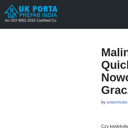
Skip
An ISO 9001-2015 Certified Co.
to
content
Mali
Quic
Now
Grac
by
avitechtube
Czy kiedykolw