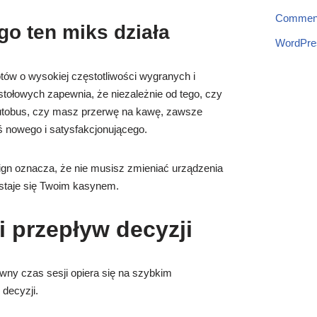
Comment
go ten miks działa
WordPre
otów o wysokiej częstotliwości wygranych i
stołowych zapewnia, że niezależnie od tego, czy
utobus, czy masz przerwę na kawę, zawsze
ś nowego i satysfakcjonującego.
ign oznacza, że nie musisz zmieniać urządzenia
 staje się Twoim kasynem.
i przepływ decyzji
ywny czas sesji opiera się na szybkim
decyzji.