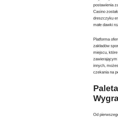
postawienia z
Casino został
dreszczyku em
małe dawki roz
Platforma oferu
zakładów spor
miejscu, któr
zawierającym t
innych, możes
czekania na pe
Paleta
Wygr
Od pierwszego