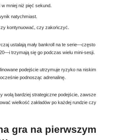
 w mniej niż pięć sekund.
ynik natychmiast.
czy kontynuować, czy zakończyć.
zaj ustalają mały bankroll na te serie—często
20—i trzymają się go podczas wielu mini‑sesji.
linowane podejście utrzymuje ryzyko na niskim
nocześnie podnosząc adrenalinę.
zy wolą bardziej strategiczne podejście, zawsze
wać wielkość zakładów po każdej rundzie czy
na gra na pierwszym