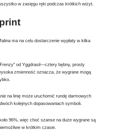
wszystko w zasięgu ręki podczas krótkich wizyt.
print
alina ma na celu dostarczenie wypłaty w kilka
Frenzy” od Yggdrasil—cztery bębny, prosty
e wysoka zmienność oznacza, że wygrane mogą
zybko.
nie na linię może uruchomić rundę darmowych
 dwóch kolejnych dopasowaniach symboli.
koło 96%, więc choć szanse na duże wygrane są
 niemożliwe w krótkim czasie.