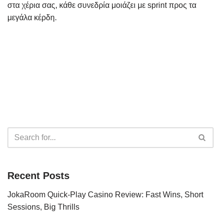
στα χέρια σας, κάθε συνεδρία μοιάζει με sprint προς τα
μεγάλα κέρδη.
Recent Posts
JokaRoom Quick‑Play Casino Review: Fast Wins, Short
Sessions, Big Thrills