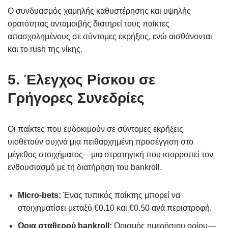
Ο συνδυασμός χαμηλής καθυστέρησης και υψηλής
ορατότητας ανταμοιβής διατηρεί τους παίκτες
απασχολημένους σε σύντομες εκρήξεις, ενώ αισθάνονται
και το rush της νίκης.
5. Έλεγχος Ρίσκου σε
Γρήγορες Συνεδρίες
Οι παίκτες που ευδοκιμούν σε σύντομες εκρήξεις
υιοθετούν συχνά μια πειθαρχημένη προσέγγιση στο
μέγεθος στοιχήματος—μια στρατηγική που ισορροπεί τον
ενθουσιασμό με τη διατήρηση του bankroll.
Micro‑bets:
Ένας τυπικός παίκτης μπορεί να
στοιχηματίσει μεταξύ €0.10 και €0.50 ανά περιστροφή.
Ορια σταθερού bankroll:
Ορισμός ημερήσιου ορίου—