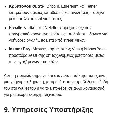
Κρυπτονομίσματα:
Bitcoin, Ethereum και Tether
επιτρέπουν άμεσες καταθέσεις και αναλήψεις—συχνά
μέσα σε λεπτά αντί για ημέρες.
E‑wallets:
Skrill και Neteller παρέχουν σχεδόν
πραγματικό χρόνο ενημερώσεις υπολοίπου, ιδανικό για
γρήγορες αναλήψεις μετά από streak νικών.
Instant Pay:
Μερικές κάρτες όπως Visa ή MasterPass
προσφέρουν επίσης επιταχυνόμενες μεταφορές μέσω
συνεργαζόμενων τραπεζών.
Αυτή η ποικιλία σημαίνει ότι όταν ένας παίκτης πετυχαίνει
μια γρήγορη πληρωμή, μπορεί άμεσα να τραβήξει τα κέρδη
του στη wallet του ή να τα μεταφέρει σε άλλο λογαριασμό
για μια ακόμα έκρηξη παιχνιδιού.
9. Υπηρεσίες Υποστήριξης