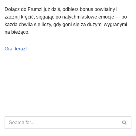
Dołącz do Frumzi już dziś, odbierz bonus powitalny i
zacznij kręcić, sięgając po natychmiastowe emocje — bo
każda chwila się liczy, gdy goni się za dużymi wygranymi
na bieżąco.
Graj teraz!