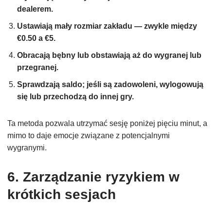
dealerem.
Ustawiają mały rozmiar zakładu — zwykle między
€0.50 a €5.
Obracają bębny lub obstawiają aż do wygranej lub
przegranej.
Sprawdzają saldo; jeśli są zadowoleni, wylogowują
się lub przechodzą do innej gry.
Ta metoda pozwala utrzymać sesję poniżej pięciu minut, a
mimo to daje emocje związane z potencjalnymi
wygranymi.
6. Zarządzanie ryzykiem w
krótkich sesjach