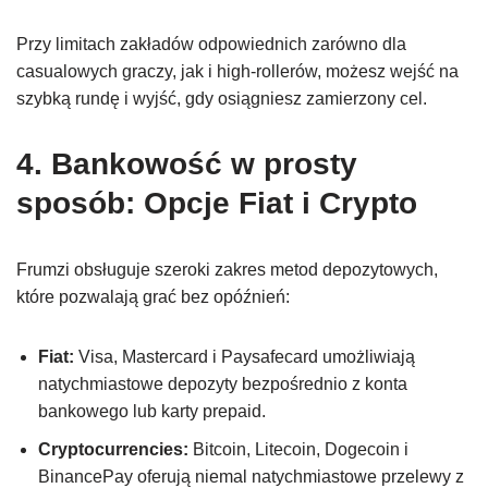
Przy limitach zakładów odpowiednich zarówno dla
casualowych graczy, jak i high‑rollerów, możesz wejść na
szybką rundę i wyjść, gdy osiągniesz zamierzony cel.
4. Bankowość w prosty
sposób: Opcje Fiat i Crypto
Frumzi obsługuje szeroki zakres metod depozytowych,
które pozwalają grać bez opóźnień:
Fiat:
Visa, Mastercard i Paysafecard umożliwiają
natychmiastowe depozyty bezpośrednio z konta
bankowego lub karty prepaid.
Cryptocurrencies:
Bitcoin, Litecoin, Dogecoin i
BinancePay oferują niemal natychmiastowe przelewy z