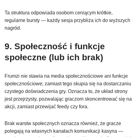
Ta struktura odpowiada osobom ceniącym krótkie,
regularne bursty — każdy sesja przybliża ich do wyższych
nagród.
9. Społeczność i funkcje
społeczne (lub ich brak)
Frumzi nie stawia na media społecznościowe ani funkcje
społecznościowe; zamiast tego skupia się na dostarczaniu
czystego doświadczenia gry. Oznacza to, że układ strony
jest przejrzysty, pozwalając graczom skoncentrować się na
akcji, zamiast przewijać feedy czy fora.
Brak warstw społecznych oznacza również, że gracze
polegają na własnych kanałach komunikacji kasyna —