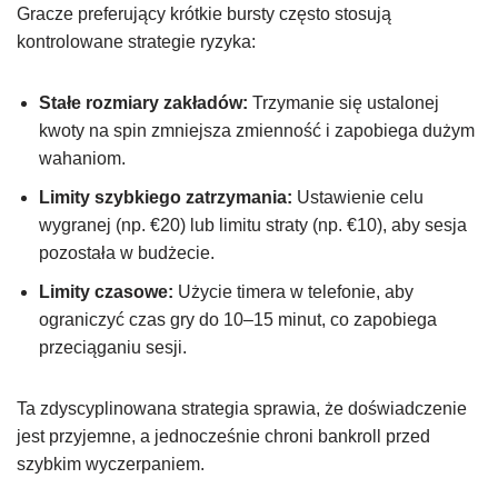
Gracze preferujący krótkie bursty często stosują
kontrolowane strategie ryzyka:
Stałe rozmiary zakładów:
Trzymanie się ustalonej
kwoty na spin zmniejsza zmienność i zapobiega dużym
wahaniom.
Limity szybkiego zatrzymania:
Ustawienie celu
wygranej (np. €20) lub limitu straty (np. €10), aby sesja
pozostała w budżecie.
Limity czasowe:
Użycie timera w telefonie, aby
ograniczyć czas gry do 10–15 minut, co zapobiega
przeciąganiu sesji.
Ta zdyscyplinowana strategia sprawia, że doświadczenie
jest przyjemne, a jednocześnie chroni bankroll przed
szybkim wyczerpaniem.