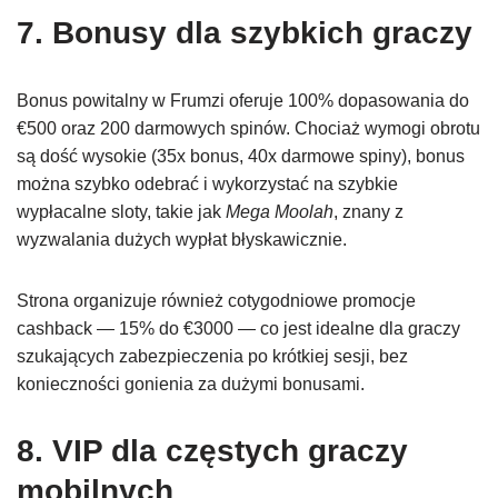
7. Bonusy dla szybkich graczy
Bonus powitalny w Frumzi oferuje 100% dopasowania do
€500 oraz 200 darmowych spinów. Chociaż wymogi obrotu
są dość wysokie (35x bonus, 40x darmowe spiny), bonus
można szybko odebrać i wykorzystać na szybkie
wypłacalne sloty, takie jak
Mega Moolah
, znany z
wyzwalania dużych wypłat błyskawicznie.
Strona organizuje również cotygodniowe promocje
cashback — 15% do €3000 — co jest idealne dla graczy
szukających zabezpieczenia po krótkiej sesji, bez
konieczności gonienia za dużymi bonusami.
8. VIP dla częstych graczy
mobilnych