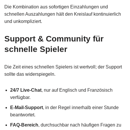
Die Kombination aus sofortigen Einzahlungen und
schnellen Auszahlungen hält den Kreislauf kontinuierlich
und unkompliziert.
Support & Community für
schnelle Spieler
Die Zeit eines schnellen Spielers ist wertvoll; der Support
sollte das widerspiegeln.
24/7 Live-Chat
, nur auf Englisch und Französisch
verfügbar.
E-Mail-Support
, in der Regel innerhalb einer Stunde
beantwortet.
FAQ-Bereich
, durchsuchbar nach häufigen Fragen zu