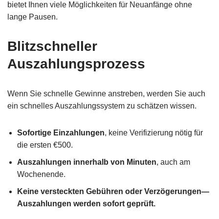
bietet Ihnen viele Möglichkeiten für Neuanfänge ohne
lange Pausen.
Blitzschneller
Auszahlungsprozess
Wenn Sie schnelle Gewinne anstreben, werden Sie auch
ein schnelles Auszahlungssystem zu schätzen wissen.
Sofortige Einzahlungen
, keine Verifizierung nötig für
die ersten €500.
Auszahlungen innerhalb von Minuten
, auch am
Wochenende.
Keine versteckten Gebühren oder Verzögerungen—
Auszahlungen werden sofort geprüft.