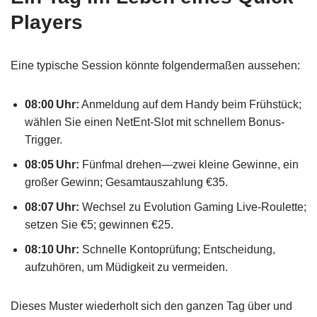
Players
Eine typische Session könnte folgendermaßen aussehen:
08:00 Uhr:
Anmeldung auf dem Handy beim Frühstück;
wählen Sie einen NetEnt-Slot mit schnellem Bonus-
Trigger.
08:05 Uhr:
Fünfmal drehen—zwei kleine Gewinne, ein
großer Gewinn; Gesamtauszahlung €35.
08:07 Uhr:
Wechsel zu Evolution Gaming Live-Roulette;
setzen Sie €5; gewinnen €25.
08:10 Uhr:
Schnelle Kontoprüfung; Entscheidung,
aufzuhören, um Müdigkeit zu vermeiden.
Dieses Muster wiederholt sich den ganzen Tag über und