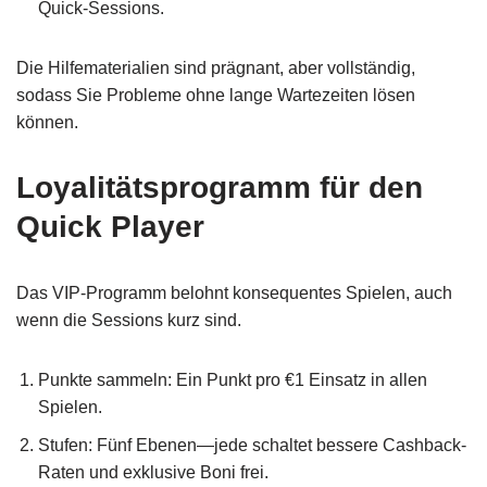
Quick‑Sessions.
Die Hilfematerialien sind prägnant, aber vollständig,
sodass Sie Probleme ohne lange Wartezeiten lösen
können.
Loyalitätsprogramm für den
Quick Player
Das VIP-Programm belohnt konsequentes Spielen, auch
wenn die Sessions kurz sind.
Punkte sammeln: Ein Punkt pro €1 Einsatz in allen
Spielen.
Stufen: Fünf Ebenen—jede schaltet bessere Cashback-
Raten und exklusive Boni frei.