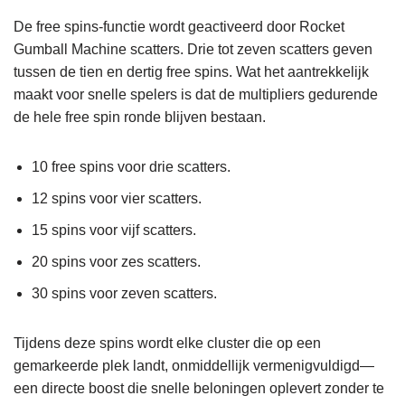
De free spins‑functie wordt geactiveerd door Rocket
Gumball Machine scatters. Drie tot zeven scatters geven
tussen de tien en dertig free spins. Wat het aantrekkelijk
maakt voor snelle spelers is dat de multipliers gedurende
de hele free spin ronde blijven bestaan.
10 free spins voor drie scatters.
12 spins voor vier scatters.
15 spins voor vijf scatters.
20 spins voor zes scatters.
30 spins voor zeven scatters.
Tijdens deze spins wordt elke cluster die op een
gemarkeerde plek landt, onmiddellijk vermenigvuldigd—
een directe boost die snelle beloningen oplevert zonder te