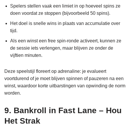
Spelers stellen vaak een limiet in op hoeveel spins ze
doen voordat ze stoppen (bijvoorbeeld 50 spins).
Het doel is snelle wins in plaats van accumulatie over
tijd.
Als een winst een free spin‑ronde activeert, kunnen ze
de sessie iets verlengen, maar blijven ze onder de
vijftien minuten.
Deze speelstijl floreert op adrenaline: je evalueert
voortdurend of je moet blijven spinnen of pauzeren na een
winst, waardoor korte uitbarstingen van opwinding de norm
worden.
9. Bankroll in Fast Lane – Hou
Het Strak