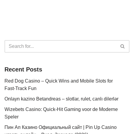
Recent Posts
Red Dog Casino – Quick Wins and Mobile Slots for
Fast‑Track Fun
Onlayn kazino Betandreas – slotlar, rulet, canlı dilerlər
Wizebets Casino: Quick‑Hit Gaming voor de Moderne
Speler
Пин Ап Казино Официальный сайт | Pin Up Casino