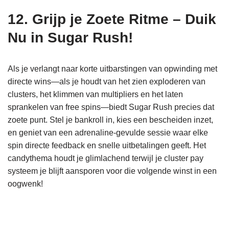
12. Grijp je Zoete Ritme – Duik
Nu in Sugar Rush!
Als je verlangt naar korte uitbarstingen van opwinding met
directe wins—als je houdt van het zien exploderen van
clusters, het klimmen van multipliers en het laten
sprankelen van free spins—biedt Sugar Rush precies dat
zoete punt. Stel je bankroll in, kies een bescheiden inzet,
en geniet van een adrenaline‑gevulde sessie waar elke
spin directe feedback en snelle uitbetalingen geeft. Het
candythema houdt je glimlachend terwijl je cluster pay
systeem je blijft aansporen voor die volgende winst in een
oogwenk!