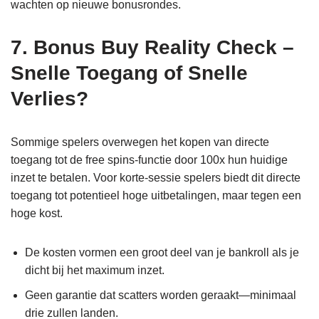
wachten op nieuwe bonusrondes.
7. Bonus Buy Reality Check –
Snelle Toegang of Snelle
Verlies?
Sommige spelers overwegen het kopen van directe
toegang tot de free spins‑functie door 100x hun huidige
inzet te betalen. Voor korte‑sessie spelers biedt dit directe
toegang tot potentieel hoge uitbetalingen, maar tegen een
hoge kost.
De kosten vormen een groot deel van je bankroll als je
dicht bij het maximum inzet.
Geen garantie dat scatters worden geraakt—minimaal
drie zullen landen.