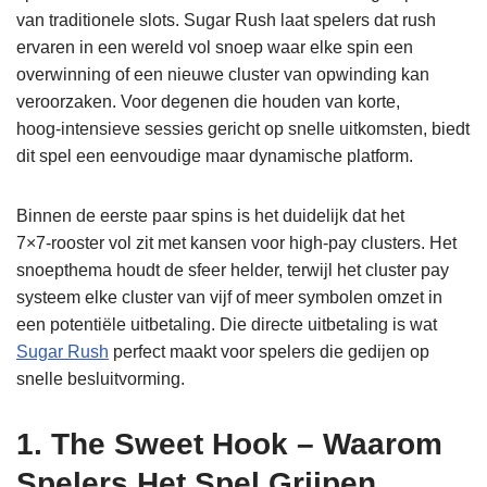
van traditionele slots. Sugar Rush laat spelers dat rush
ervaren in een wereld vol snoep waar elke spin een
overwinning of een nieuwe cluster van opwinding kan
veroorzaken. Voor degenen die houden van korte,
hoog‑intensieve sessies gericht op snelle uitkomsten, biedt
dit spel een eenvoudige maar dynamische platform.
Binnen de eerste paar spins is het duidelijk dat het
7×7‑rooster vol zit met kansen voor high‑pay clusters. Het
snoepthema houdt de sfeer helder, terwijl het cluster pay
systeem elke cluster van vijf of meer symbolen omzet in
een potentiële uitbetaling. Die directe uitbetaling is wat
Sugar Rush
perfect maakt voor spelers die gedijen op
snelle besluitvorming.
1. The Sweet Hook – Waarom
Spelers Het Spel Grijpen