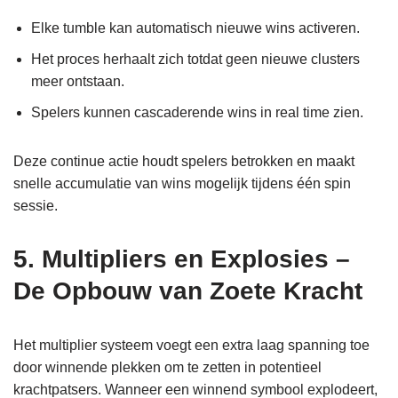
Elke tumble kan automatisch nieuwe wins activeren.
Het proces herhaalt zich totdat geen nieuwe clusters
meer ontstaan.
Spelers kunnen cascaderende wins in real time zien.
Deze continue actie houdt spelers betrokken en maakt
snelle accumulatie van wins mogelijk tijdens één spin
sessie.
5. Multipliers en Explosies –
De Opbouw van Zoete Kracht
Het multiplier systeem voegt een extra laag spanning toe
door winnende plekken om te zetten in potentieel
krachtpatsers. Wanneer een winnend symbool explodeert,