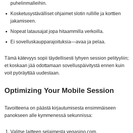
puhelinmalleihin.
Kosketusystävälliset ohjaimet slotin rullille ja korttien
jakamiseen.
Nopeat latausajat jopa hitaammilla verkoilla.
Ei sovelluskaupparajoituksia—avaa ja pelaa.
Tämä kätevyys sopii täydellisesti lyhyen session pelityyliin;
et koskaan jää odottamaan sovelluspäivitystä ennen kuin
voit pyöräyttää uudestaan.
Optimizing Your Mobile Session
Tavoitteena on päästä kirjautumisesta ensimmäiseen
panokseen alle kymmenessä sekunnissa:
Valitse laitteen selaimesta vegasino.com.