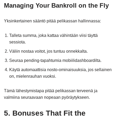
Managing Your Bankroll on the Fly
Yksinkertainen sääntö pitää pelikassan hallinnassa:
Talleta summa, joka kattaa vähintään viisi täyttä
sessiota.
Väliin nostaa voitot, jos tuntuu onnekkalta.
Seuraa pending‑tapahtumia mobiilidashboardilta.
Käytä automaattisia nosto‑ominaisuuksia, jos sellainen
on, mielenrauhan vuoksi.
Tämä lähestymistapa pitää pelikassan terveenä ja
valmiina seuraavaan nopeaan pyöräytykseen.
5. Bonuses That Fit the