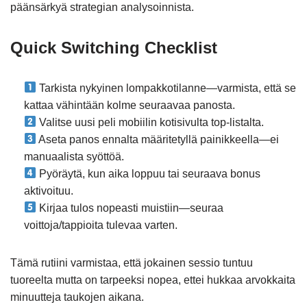
päänsärkyä strategian analysoinnista.
Quick Switching Checklist
Tarkista nykyinen lompakkotilanne—varmista, että se
kattaa vähintään kolme seuraavaa panosta.
Valitse uusi peli mobiilin kotisivulta top-listalta.
Aseta panos ennalta määritetyllä painikkeella—ei
manuaalista syöttöä.
Pyöräytä, kun aika loppuu tai seuraava bonus
aktivoituu.
Kirjaa tulos nopeasti muistiin—seuraa
voittoja/tappioita tulevaa varten.
Tämä rutiini varmistaa, että jokainen sessio tuntuu
tuoreelta mutta on tarpeeksi nopea, ettei hukkaa arvokkaita
minuutteja taukojen aikana.