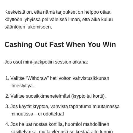
Keskeistä on, että nämä tarjoukset on helppo ottaa
käyttöön lyhyissä peliväleissä ilman, että aika kuluu
sääntöjen lukemiseen.
Cashing Out Fast When You Win
Jos osut mini‑jackpotiin session aikana:
Valitse “Withdraw” heti voiton vahvistusikkunan
ilmestyttyä.
Valitse suosikkimenetelmäsi (krypto tai kortti).
Jos käytät kryptoa, vahvista tapahtuma muutamassa
minuutissa—ei odottelua!
Jos haluat nostaa kortilla, huomioi mahdollinen
käsittelyaika, mutta yleensä se kestää alle tunnin