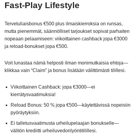
Fast‑Play Lifestyle
Tervetuliaisbonus €500 plus ilmaiskierroksia on runsas,
mutta pienemmät, säännölliset tarjoukset sopivat parhaiten
nopeaan pelaamiseen: viikoittainen cashback jopa €3000
ja reload‑bonukset jopa €500.
Voit lunastaa nämä helposti ilman monimutkaisia ehtoja—
klikkaa vain “Claim” ja bonus lisätään välittömästi tilillesi.
Viikoittainen Cashback: jopa €3000—ei
kierrätysvaatimuksia!
Reload Bonus: 50 % jopa €500—käytettävissä nopeisiin
pyöräytyksiin.
Ei talletusvaatimusta urheilupelaajan bonukselle—
välitön krediitti urheiluvedonlyöntitilillesi.