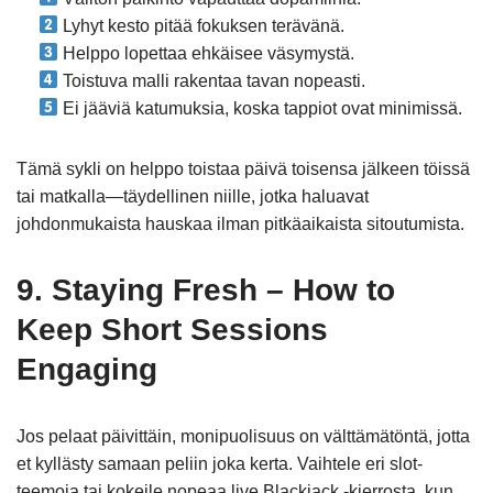
Lyhyt kesto pitää fokuksen terävänä.
Helppo lopettaa ehkäisee väsymystä.
Toistuva malli rakentaa tavan nopeasti.
Ei jääviä katumuksia, koska tappiot ovat minimissä.
Tämä sykli on helppo toistaa päivä toisensa jälkeen töissä
tai matkalla—täydellinen niille, jotka haluavat
johdonmukaista hauskaa ilman pitkäaikaista sitoutumista.
9. Staying Fresh – How to
Keep Short Sessions
Engaging
Jos pelaat päivittäin, monipuolisuus on välttämätöntä, jotta
et kyllästy samaan peliin joka kerta. Vaihtele eri slot-
teemoja tai kokeile nopeaa live Blackjack -kierrosta, kun