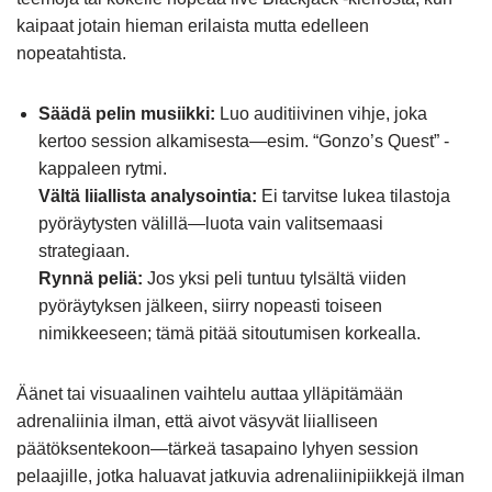
kaipaat jotain hieman erilaista mutta edelleen
nopeatahtista.
Säädä pelin musiikki:
Luo auditiivinen vihje, joka
kertoo session alkamisesta—esim. “Gonzo’s Quest” -
kappaleen rytmi.
Vältä liiallista analysointia:
Ei tarvitse lukea tilastoja
pyöräytysten välillä—luota vain valitsemaasi
strategiaan.
Rynnä peliä:
Jos yksi peli tuntuu tylsältä viiden
pyöräytyksen jälkeen, siirry nopeasti toiseen
nimikkeeseen; tämä pitää sitoutumisen korkealla.
Äänet tai visuaalinen vaihtelu auttaa ylläpitämään
adrenaliinia ilman, että aivot väsyvät liialliseen
päätöksentekoon—tärkeä tasapaino lyhyen session
pelaajille, jotka haluavat jatkuvia adrenaliinipiikkejä ilman