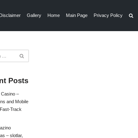
Disclaimer
Gallery
Home
Main Page
Privacy Policy
nt Posts
 Casino –
ns and Mobile
 Fast‑Track
azino
s – slotlar,