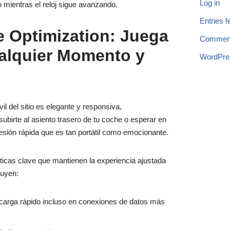
Log in
mientras el reloj sigue avanzando.
Entries f
e Optimization: Juega
Comment
alquier Momento y
WordPre
il del sitio es elegante y responsiva,
subirte al asiento trasero de tu coche o esperar en
sesión rápida que es tan portátil como emocionante.
ticas clave que mantienen la experiencia ajustada
luyen:
carga rápido incluso en conexiones de datos más