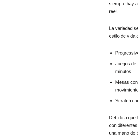
siempre hay al
reel.
La variedad se
estilo de vida
Progressive
Juegos de 
minutos
Mesas con 
movimiento
Scratch ca
Debido a que l
con diferentes
una mano de b