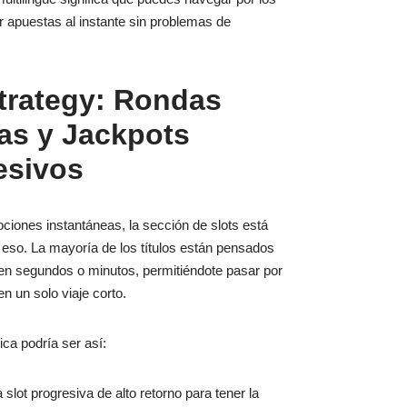
 apuestas al instante sin problemas de
Strategy: Rondas
as y Jackpots
esivos
iones instantáneas, la sección de slots está
eso. La mayoría de los títulos están pensados
 en segundos o minutos, permitiéndote pasar por
en un solo viaje corto.
ica podría ser así:
 slot progresiva de alto retorno para tener la