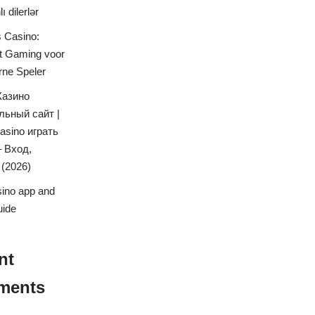
lı dilerlər
 Casino:
t Gaming voor
ne Speler
Казино
ьный сайт |
asino играть
– Вход,
(2026)
ino app and
uide
nt
ments