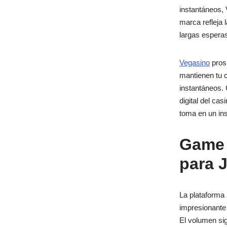
instantáneos,
marca refleja 
largas esperas 
Vegasino
prosp
mantienen tu 
instantáneos. 
digital del ca
toma en un ins
Game 
para 
La plataforma 
impresionante 
El volumen si