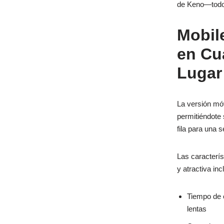
de Keno—todo 
Mobil
en Cu
Lugar
La versión móv
permitiéndote 
fila para una 
Las caracterís
y atractiva inc
Tiempo de 
lentas