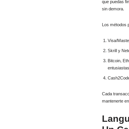
que puedas fin
sin demora.
Los métodos p
Visa/Maste
Skrill y Ne
Bitcoin, Et
entusiastas
Cash2Code 
Cada transacc
mantenerte en 
Langu