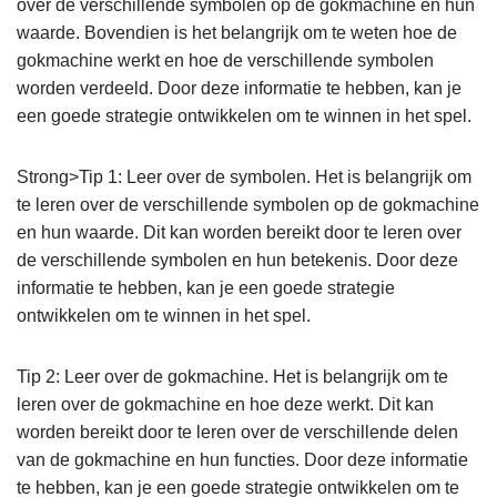
over de verschillende symbolen op de gokmachine en hun
waarde. Bovendien is het belangrijk om te weten hoe de
gokmachine werkt en hoe de verschillende symbolen
worden verdeeld. Door deze informatie te hebben, kan je
een goede strategie ontwikkelen om te winnen in het spel.
Strong>Tip 1: Leer over de symbolen. Het is belangrijk om
te leren over de verschillende symbolen op de gokmachine
en hun waarde. Dit kan worden bereikt door te leren over
de verschillende symbolen en hun betekenis. Door deze
informatie te hebben, kan je een goede strategie
ontwikkelen om te winnen in het spel.
Tip 2: Leer over de gokmachine. Het is belangrijk om te
leren over de gokmachine en hoe deze werkt. Dit kan
worden bereikt door te leren over de verschillende delen
van de gokmachine en hun functies. Door deze informatie
te hebben, kan je een goede strategie ontwikkelen om te