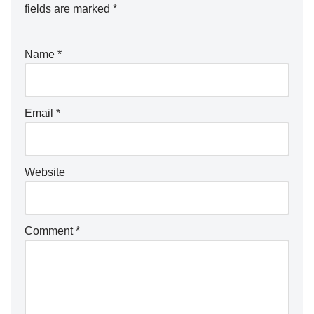
fields are marked
*
Name
*
Email
*
Website
Comment
*