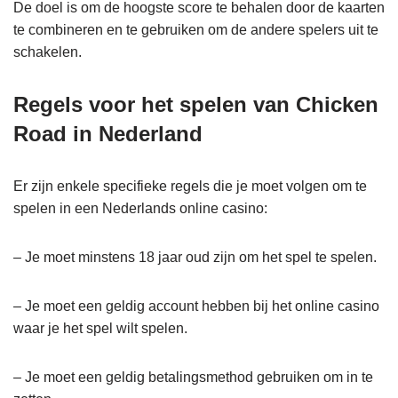
De doel is om de hoogste score te behalen door de kaarten
te combineren en te gebruiken om de andere spelers uit te
schakelen.
Regels voor het spelen van Chicken
Road in Nederland
Er zijn enkele specifieke regels die je moet volgen om te
spelen in een Nederlands online casino:
– Je moet minstens 18 jaar oud zijn om het spel te spelen.
– Je moet een geldig account hebben bij het online casino
waar je het spel wilt spelen.
– Je moet een geldig betalingsmethod gebruiken om in te