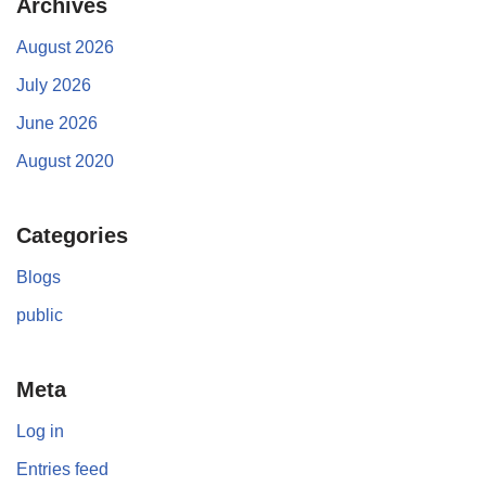
Archives
August 2026
July 2026
June 2026
August 2020
Categories
Blogs
public
Meta
Log in
Entries feed