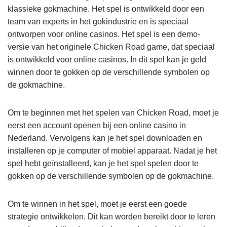
klassieke gokmachine. Het spel is ontwikkeld door een
team van experts in het gokindustrie en is speciaal
ontworpen voor online casinos. Het spel is een demo-
versie van het originele Chicken Road game, dat speciaal
is ontwikkeld voor online casinos. In dit spel kan je geld
winnen door te gokken op de verschillende symbolen op
de gokmachine.
Om te beginnen met het spelen van Chicken Road, moet je
eerst een account openen bij een online casino in
Nederland. Vervolgens kan je het spel downloaden en
installeren op je computer of mobiel apparaat. Nadat je het
spel hebt geïnstalleerd, kan je het spel spelen door te
gokken op de verschillende symbolen op de gokmachine.
Om te winnen in het spel, moet je eerst een goede
strategie ontwikkelen. Dit kan worden bereikt door te leren