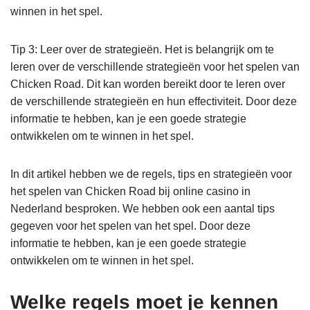
winnen in het spel.
Tip 3: Leer over de strategieën. Het is belangrijk om te
leren over de verschillende strategieën voor het spelen van
Chicken Road. Dit kan worden bereikt door te leren over
de verschillende strategieën en hun effectiviteit. Door deze
informatie te hebben, kan je een goede strategie
ontwikkelen om te winnen in het spel.
In dit artikel hebben we de regels, tips en strategieën voor
het spelen van Chicken Road bij online casino in
Nederland besproken. We hebben ook een aantal tips
gegeven voor het spelen van het spel. Door deze
informatie te hebben, kan je een goede strategie
ontwikkelen om te winnen in het spel.
Welke regels moet je kennen