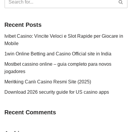
Recent Posts
Ivibet Casino: Vincite Veloci e Slot Rapide per Giocare in
Mobile
1win Online Betting and Casino Official site in India
Mostbet cassino online – guia completo para novos
jogadores
Meritking Canlı Casino Resmi Site (2025)
Download 2026 security guide for US casino apps
Recent Comments