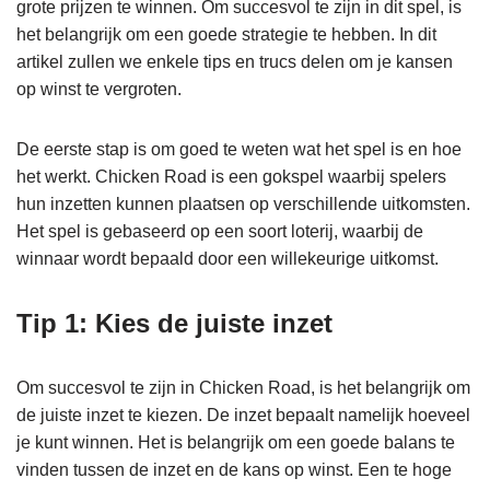
grote prijzen te winnen. Om succesvol te zijn in dit spel, is
het belangrijk om een goede strategie te hebben. In dit
artikel zullen we enkele tips en trucs delen om je kansen
op winst te vergroten.
De eerste stap is om goed te weten wat het spel is en hoe
het werkt. Chicken Road is een gokspel waarbij spelers
hun inzetten kunnen plaatsen op verschillende uitkomsten.
Het spel is gebaseerd op een soort loterij, waarbij de
winnaar wordt bepaald door een willekeurige uitkomst.
Tip 1: Kies de juiste inzet
Om succesvol te zijn in Chicken Road, is het belangrijk om
de juiste inzet te kiezen. De inzet bepaalt namelijk hoeveel
je kunt winnen. Het is belangrijk om een goede balans te
vinden tussen de inzet en de kans op winst. Een te hoge