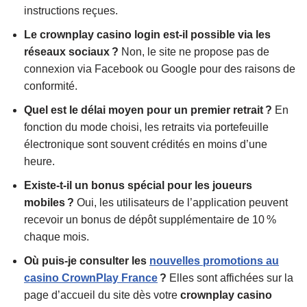
instructions reçues.
Le
crownplay casino login
est‑il possible via les
réseaux sociaux ?
Non, le site ne propose pas de
connexion via Facebook ou Google pour des raisons de
conformité.
Quel est le délai moyen pour un premier retrait ?
En
fonction du mode choisi, les retraits via portefeuille
électronique sont souvent crédités en moins d’une
heure.
Existe‑t‑il un bonus spécial pour les joueurs
mobiles ?
Oui, les utilisateurs de l’application peuvent
recevoir un bonus de dépôt supplémentaire de 10 %
chaque mois.
Où puis‑je consulter les
nouvelles promotions au
casino CrownPlay France
?
Elles sont affichées sur la
page d’accueil du site dès votre
crownplay casino