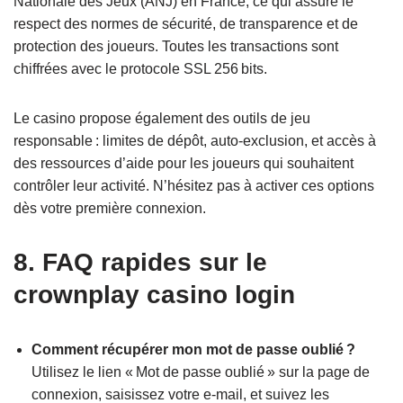
Nationale des Jeux (ANJ) en France, ce qui assure le
respect des normes de sécurité, de transparence et de
protection des joueurs. Toutes les transactions sont
chiffrées avec le protocole SSL 256 bits.
Le casino propose également des outils de jeu
responsable : limites de dépôt, auto‑exclusion, et accès à
des ressources d’aide pour les joueurs qui souhaitent
contrôler leur activité. N’hésitez pas à activer ces options
dès votre première connexion.
8. FAQ rapides sur le
crownplay casino login
Comment récupérer mon mot de passe oublié ?
Utilisez le lien « Mot de passe oublié » sur la page de
connexion, saisissez votre e‑mail, et suivez les