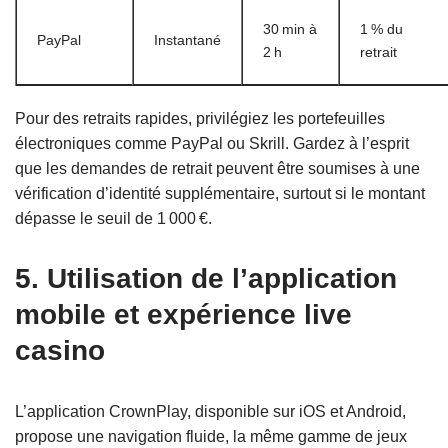
30 min à
1 % du
PayPal
Instantané
2 h
retrait
Pour des retraits rapides, privilégiez les portefeuilles
électroniques comme PayPal ou Skrill. Gardez à l’esprit
que les demandes de retrait peuvent être soumises à une
vérification d’identité supplémentaire, surtout si le montant
dépasse le seuil de 1 000 €.
5. Utilisation de l’application
mobile et expérience live
casino
L’application CrownPlay, disponible sur iOS et Android,
propose une navigation fluide, la même gamme de jeux