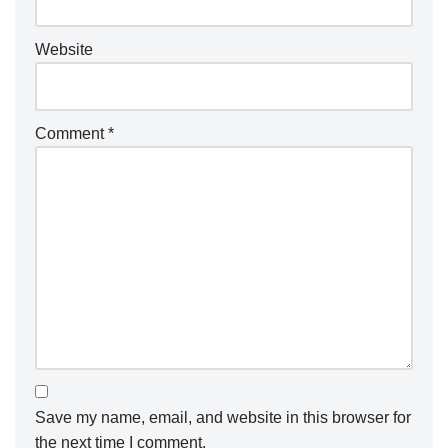
Website
Comment
*
Save my name, email, and website in this browser for
the next time I comment.