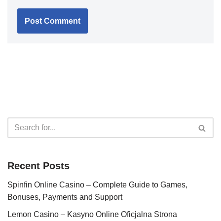
Recent Posts
Spinfin Online Casino – Complete Guide to Games,
Bonuses, Payments and Support
Lemon Casino – Kasyno Online Oficjalna Strona