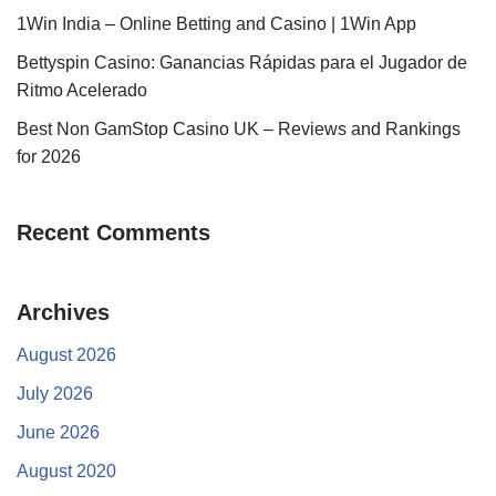
1Win India – Online Betting and Casino | 1Win App
Bettyspin Casino: Ganancias Rápidas para el Jugador de
Ritmo Acelerado
Best Non GamStop Casino UK – Reviews and Rankings
for 2026
Recent Comments
Archives
August 2026
July 2026
June 2026
August 2020