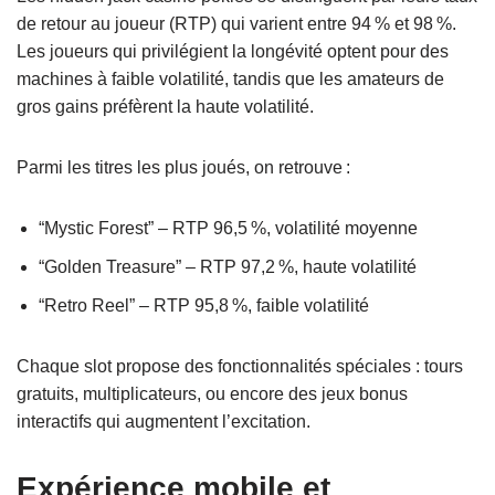
de retour au joueur (RTP) qui varient entre 94 % et 98 %.
Les joueurs qui privilégient la longévité optent pour des
machines à faible volatilité, tandis que les amateurs de
gros gains préfèrent la haute volatilité.
Parmi les titres les plus joués, on retrouve :
“Mystic Forest” – RTP 96,5 %, volatilité moyenne
“Golden Treasure” – RTP 97,2 %, haute volatilité
“Retro Reel” – RTP 95,8 %, faible volatilité
Chaque slot propose des fonctionnalités spéciales : tours
gratuits, multiplicateurs, ou encore des jeux bonus
interactifs qui augmentent l’excitation.
Expérience mobile et