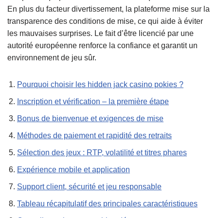
En plus du facteur divertissement, la plateforme mise sur la
transparence des conditions de mise, ce qui aide à éviter
les mauvaises surprises. Le fait d’être licencié par une
autorité européenne renforce la confiance et garantit un
environnement de jeu sûr.
Pourquoi choisir les hidden jack casino pokies ?
Inscription et vérification – la première étape
Bonus de bienvenue et exigences de mise
Méthodes de paiement et rapidité des retraits
Sélection des jeux : RTP, volatilité et titres phares
Expérience mobile et application
Support client, sécurité et jeu responsable
Tableau récapitulatif des principales caractéristiques