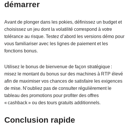
démarrer
Avant de plonger dans les pokies, définissez un budget et
choisissez un jeu dont la volatilité correspond à votre
tolérance au risque. Testez d’abord les versions démo pour
vous familiariser avec les lignes de paiement et les
fonctions bonus.
Utilisez le bonus de bienvenue de façon stratégique :
misez le montant du bonus sur des machines à RTP élevé
afin de maximiser vos chances de satisfaire les exigences
de mise. N’oubliez pas de consulter régulièrement le
tableau des promotions pour profiter des offres
« cashback » ou des tours gratuits additionnels.
Conclusion rapide