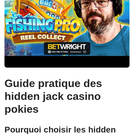
Guide pratique des
hidden jack casino
pokies
Pourquoi choisir les hidden