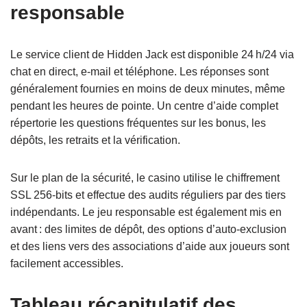
responsable
Le service client de Hidden Jack est disponible 24 h/24 via
chat en direct, e‑mail et téléphone. Les réponses sont
généralement fournies en moins de deux minutes, même
pendant les heures de pointe. Un centre d’aide complet
répertorie les questions fréquentes sur les bonus, les
dépôts, les retraits et la vérification.
Sur le plan de la sécurité, le casino utilise le chiffrement
SSL 256‑bits et effectue des audits réguliers par des tiers
indépendants. Le jeu responsable est également mis en
avant : des limites de dépôt, des options d’auto‑exclusion
et des liens vers des associations d’aide aux joueurs sont
facilement accessibles.
Tableau récapitulatif des