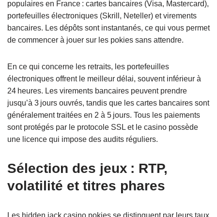
populaires en France : cartes bancaires (Visa, Mastercard),
portefeuilles électroniques (Skrill, Neteller) et virements
bancaires. Les dépôts sont instantanés, ce qui vous permet
de commencer à jouer sur les pokies sans attendre.
En ce qui concerne les retraits, les portefeuilles
électroniques offrent le meilleur délai, souvent inférieur à
24 heures. Les virements bancaires peuvent prendre
jusqu’à 3 jours ouvrés, tandis que les cartes bancaires sont
généralement traitées en 2 à 5 jours. Tous les paiements
sont protégés par le protocole SSL et le casino possède
une licence qui impose des audits réguliers.
Sélection des jeux : RTP,
volatilité et titres phares
Les hidden jack casino pokies se distinguent par leurs taux