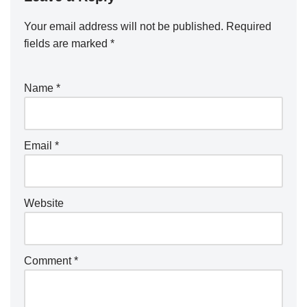
Your email address will not be published.
Required
fields are marked
*
Name
*
Email
*
Website
Comment
*