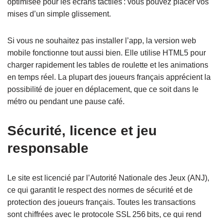
optimisée pour les écrans tactiles : vous pouvez placer vos
mises d’un simple glissement.
Si vous ne souhaitez pas installer l’app, la version web
mobile fonctionne tout aussi bien. Elle utilise HTML5 pour
charger rapidement les tables de roulette et les animations
en temps réel. La plupart des joueurs français apprécient la
possibilité de jouer en déplacement, que ce soit dans le
métro ou pendant une pause café.
Sécurité, licence et jeu
responsable
Le site est licencié par l’Autorité Nationale des Jeux (ANJ),
ce qui garantit le respect des normes de sécurité et de
protection des joueurs français. Toutes les transactions
sont chiffrées avec le protocole SSL 256 bits, ce qui rend