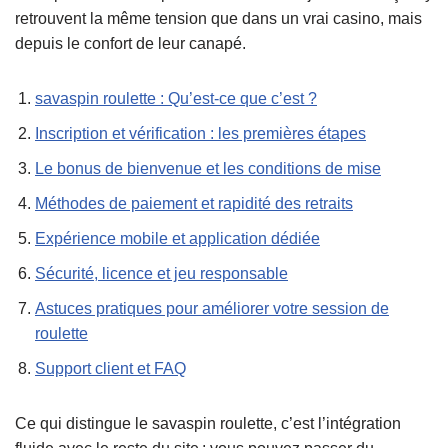
retrouvent la même tension que dans un vrai casino, mais
depuis le confort de leur canapé.
savaspin roulette : Qu’est‑ce que c’est ?
Inscription et vérification : les premières étapes
Le bonus de bienvenue et les conditions de mise
Méthodes de paiement et rapidité des retraits
Expérience mobile et application dédiée
Sécurité, licence et jeu responsable
Astuces pratiques pour améliorer votre session de
roulette
Support client et FAQ
Ce qui distingue le savaspin roulette, c’est l’intégration