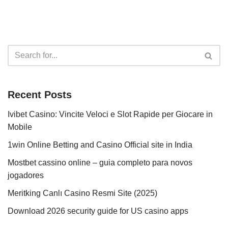
Recent Posts
Ivibet Casino: Vincite Veloci e Slot Rapide per Giocare in
Mobile
1win Online Betting and Casino Official site in India
Mostbet cassino online – guia completo para novos
jogadores
Meritking Canlı Casino Resmi Site (2025)
Download 2026 security guide for US casino apps