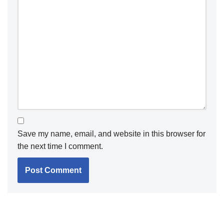
Save my name, email, and website in this browser for
the next time I comment.