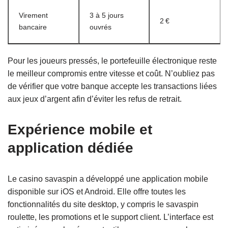
Virement
3 à 5 jours
2 €
bancaire
ouvrés
Pour les joueurs pressés, le portefeuille électronique reste
le meilleur compromis entre vitesse et coût. N’oubliez pas
de vérifier que votre banque accepte les transactions liées
aux jeux d’argent afin d’éviter les refus de retrait.
Expérience mobile et
application dédiée
Le casino savaspin a développé une application mobile
disponible sur iOS et Android. Elle offre toutes les
fonctionnalités du site desktop, y compris le savaspin
roulette, les promotions et le support client. L’interface est